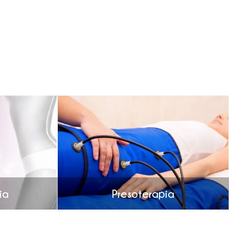
ia
Presoterapia