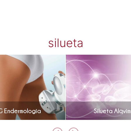
silueta
G Endermologia
Silueta Alqvim