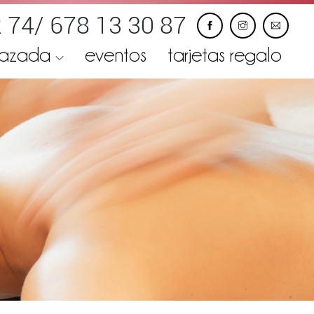
 74/ 678 13 30 87
razada
eventos
tarjetas regalo