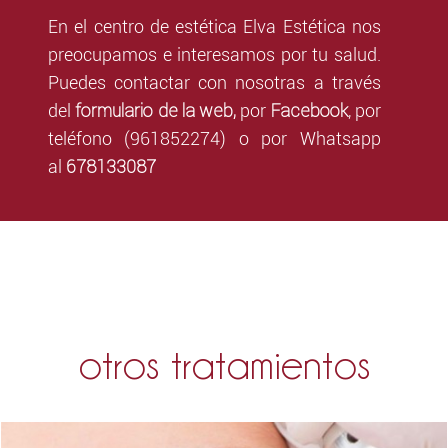
En el centro de estética Elva Estética nos
preocupamos e interesamos por tu salud.
Puedes contactar con nosotras a través
formulario de la web,
Facebook
del
por
,
por
teléfono (961852274) o por Whatsapp
678133087
al
otros tratamientos