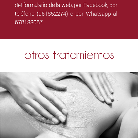
formulario de la web,
Facebook
del
por
,
por
teléfono (961852274) o por Whatsapp al
678133087
otros tratamientos