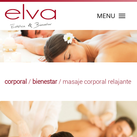
MENU
corporal
/
bienestar
/ masaje corporal relajante