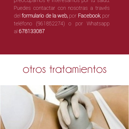
preocupamos e interesamos por tu salud.
Puedes contactar con nosotras a través
del
formulario de la web,
por
Facebook
,
por
teléfono (961852274) o por Whatsapp
al
678133087
otros tratamientos