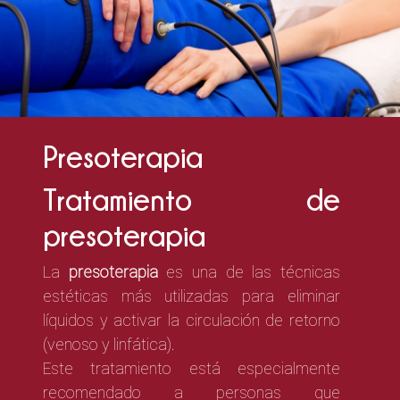
Presoterapia
Tratamiento de
presoterapia
La
presoterapia
es una de las técnicas
estéticas más utilizadas para eliminar
líquidos y activar la circulación de retorno
(venoso y linfática).
Este tratamiento está especialmente
recomendado a personas que