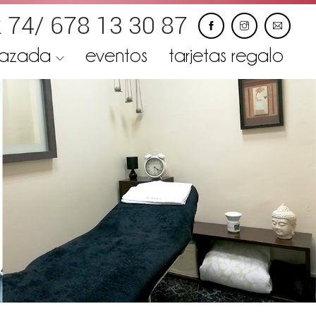
 74/ 678 13 30 87
razada
eventos
tarjetas regalo