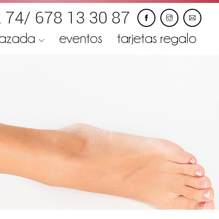
 74/ 678 13 30 87
razada
eventos
tarjetas regalo