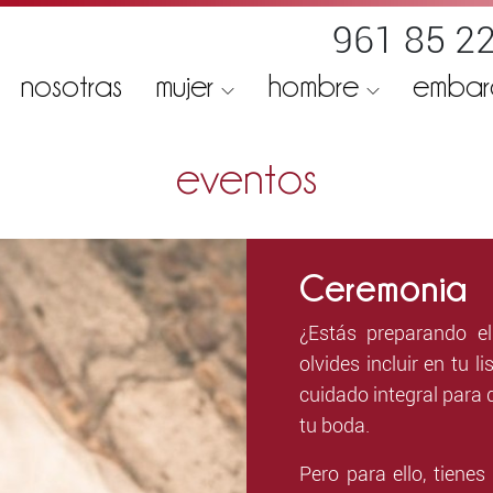
961 85 22
nosotras
mujer
hombre
emba
eventos
Ceremonia
¿Estás preparando e
olvides incluir en tu l
cuidado integral para 
tu boda.
Pero para ello, tienes