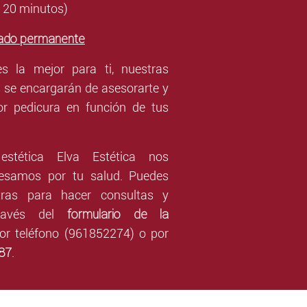
 20 minutos)
tado permanente
s la mejor para ti, nuestras
s se encargarán de asesorarte y
or pedicura en función de tus
stética Elva Estética nos
esamos por tu salud. Puedes
tras para hacer consultas y
formulario de la
ravés del
or teléfono (961852274) o por
87
.