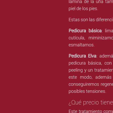
lámina de la uña tam
piel de los pies.
Estas son las diferenci
Pedicura básica
: lim
cutícula, miminizam
esmaltamos.
Pedicura Elva
: ademá
pedicura básica, con
peeling y un tratamien
este modo, además d
conseguiremos regenera
posibles tensiones.
¿Qué precio tiene
Este tratamiento comp