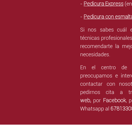
Pedicura Express
-
(en
Pedicura con esmal
-
Si nos sabes cuál e
técnicas profesionale
recomendarte la mej
necesidades.
En el centro de e
preocupamos e inter
contactar con noso
pedirnos cita a t
web,
Facebook
por
,
p
6781330
Whatsapp al