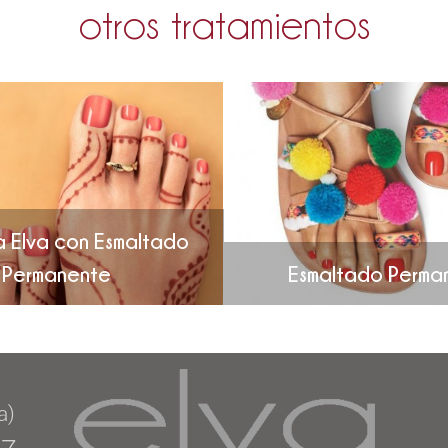
otros tratamientos
a Elva con Esmaltado
Permanente
Esmaltado Perma
a)