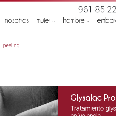
961 85 22
nosotras
mujer
hombre
emba
l peeling
Glysalac Pro
Tratamiento glys
en Valencia