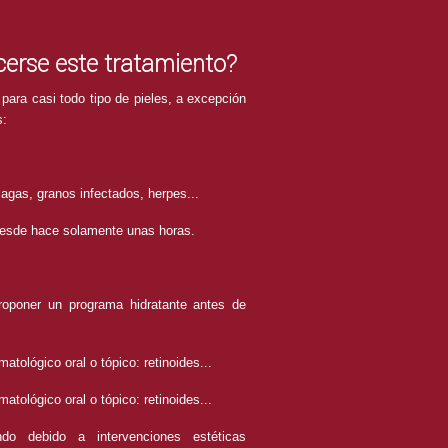
erse este tratamiento?
 para casi todo tipo de pieles, a excepción
s:
llagas, granos infectados, herpes...
 desde hace solamente unas horas.
roponer un programa hidratante antes de
atológico oral o tópico: retinoides...
atológico oral o tópico: retinoides...
ndo debido a intervenciones estéticas