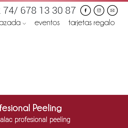
 74/ 678 13 30 87
razada
eventos
tarjetas regalo
fesional Peeling
alac profesional peeling