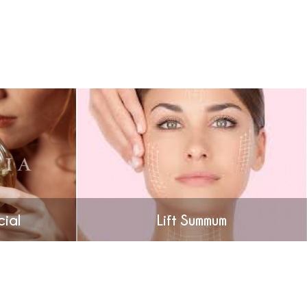
ial
Lift Summum