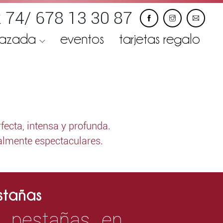
 74/ 678 13 30 87
razada
eventos
tarjetas regalo
fecta, intensa y profunda.
ealmente espectaculares.
estañas
e pestañas en