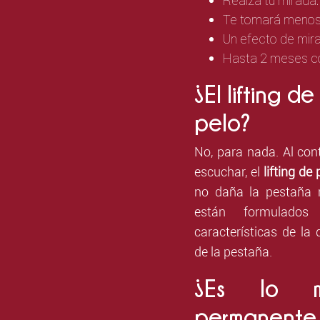
Realza tu mirada.
Te tomará menos 
Un efecto de mir
Hasta 2 meses co
¿El lifting 
pelo?
No, para nada. Al cont
escuchar, el
lifting de
no daña la pestaña 
están formulados 
características de la
de la pestaña.
¿Es lo 
permanente 