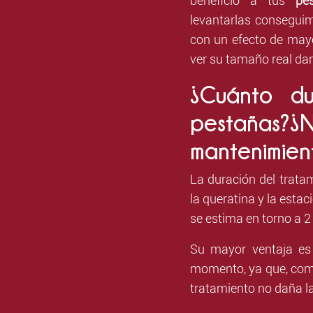
beneficio a tus
pe
levantarlas conseguim
con un efecto de may
ver su tamaño real da
¿Cuánto du
pestañas?¿N
mantenimien
La duración del trata
la queratina y la esta
se estima en torno a 
Su mayor ventaja es 
momento, ya que, co
tratamiento no daña la