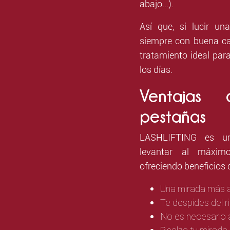
abajo...).
Así que, si lucir un
siempre con buena c
tratamiento ideal par
los días.
Ventajas 
pestañas
LASHLIFTING es un
levantar al máxim
ofreciendo beneficios
Una mirada más a
Te despides del r
No es necesario 