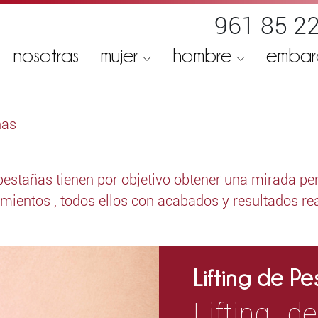
961 85 22
nosotras
mujer
hombre
emba
ñas
pestañas tienen por objetivo obtener una mirada per
amientos , todos ellos con acabados y resultados r
Lifting de P
Lifting d